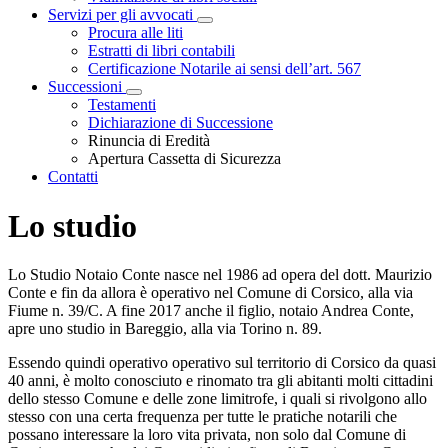
Servizi per gli avvocati
Visualizza menù di secondo livello
Procura alle liti
Estratti di libri contabili
Certificazione Notarile ai sensi dell’art. 567
Successioni
Visualizza menù di secondo livello
Testamenti
Dichiarazione di Successione
Rinuncia di Eredità
Apertura Cassetta di Sicurezza
Contatti
Lo studio
Lo Studio Notaio Conte nasce nel 1986 ad opera del dott. Maurizio
Conte e fin da allora è operativo nel Comune di Corsico, alla via
Fiume n. 39/C. A fine 2017 anche il figlio, notaio Andrea Conte,
apre uno studio in Bareggio, alla via Torino n. 89.
Essendo quindi operativo operativo sul territorio di Corsico da quasi
40 anni, è molto conosciuto e rinomato tra gli abitanti molti cittadini
dello stesso Comune e delle zone limitrofe, i quali si rivolgono allo
stesso con una certa frequenza per tutte le pratiche notarili che
possano interessare la loro vita privata, non solo dal Comune di