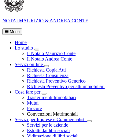
NOTAI
MAURIZIO & ANDREA CONTE
Menu
Home
Lo studio
Visualizza menù di secondo livello
Il Notaio Maurizio Conte
Il Notaio Andrea Conte
Servizi on-line
Visualizza menù di secondo livello
Richiesta Copia Atti
Richiesta Consulenza
Richiesta Preventivo Generico
RIchiesta Preventivo per atti immobiliari
Cosa fare per
Visualizza menù di secondo livello
Trasferimenti Immobiliari
Mutui
Procure
Convenzioni Matrimoniali
Servizi per Imprese e Commercialisti
Visualizza menù di secondo
Servizi per le aziende
Estratti dai libri sociali
Vidimazione di libri sociali